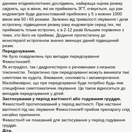
даними епідеміологічних досліджень, найкраща оцінка ризику
свідчить, що в жінок, які не приймають ЗГТ, очікується, що рак
ендометрія буде діагностований приблизно у 5 з кожних 1000
віком між 50 і 65 роками. Залежно від тривалості лікування і дози
естрогену, підвищення ризику раку ендометрія серед тих, які
приймають тільки естроген, є в 2-12 разів більшим порівняно з
тими, хто його не приймає. Додання прогестагену до
монотерапії естрогеном значно зменшує даний підвищений
ризик.
Передозування.
Не було повідомлень про випадки передозування
Фемостоном®.
Як естрадіол, так і дидрогестерон є речовинами з низькою
токсичністю. Теоретично при передозуванні можуть виникати такі
симптоми як нудота, блювання, сонливість і запаморочення.
Малоймовірно, що при передозуванні буде потрібно будь–яке
специфічне симптоматичне лікування. Це також відноситься до
випадків передозування у дітей.
Застосування у період вагітності або годування груддю.
Фемостон® протипоказаний у період вагітності. При настанні
вагітності під час лікування Фемостоном® прийом препарату слід
негайно припинити.
Фемостон® не показаний для застосування у період годування
груддю.
Діти.