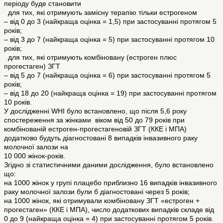
періоду буде становити
для тих, які отримують замісну терапію тільки естрогеном
– від 0 до 3 (найкраща оцінка = 1,5) при застосуванні протягом 5
років;
– від 3 до 7 (найкраща оцінка = 5) при застосуванні протягом 10
років;
для тих, які отримують комбіновану (естроген плюс
прогестаген) ЗГТ
– від 5 до 7 (найкраща оцінка = 6) при застосуванні протягом 5
років;
– від 18 до 20 (найкраща оцінка = 19) при застосуванні протягом
10 років.
У дослідженні WHI було встановлено, що після 5,6 року
спостереження за жінками віком від 50 до 79 років при
комбінованій естроген-прогестагеновій ЗГТ (ККЕ і МПА)
додатково будуть діагностовані 8 випадків інвазивного раку
молочної залози на
10 000 жінок-років.
Згідно зі статистичними даними дослідження, було встановлено
що:
на 1000 жінок у групі плацебо приблизно 16 випадків інвазивного
раку молочної залози були б діагностовані через 5 років;
на 1000 жінок, які отримували комбіновану ЗГТ «естроген +
прогестаген» (ККЕ і МПА), число додаткових випадків складе від
0 до 9 (найкраща оцінка = 4) при застосуванні протягом 5 років.