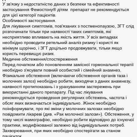
У зв’язку з недостатністю даних з безпеки та ефективності
застосування Фемостону® дітям препарат не рекомендується
для цієї категорії пацієнтів.
Особливості застосування.
Для лікування симптомів, пов'язаних з постменопаузою, ЗГТ слід
розпочинати тільки при наявності таких симптомів, які
несприятливо впливають на якість життя. У всіх випадках
необхідно проводити ретельний аналіз ризику і користі як
мінімум щорічно, і ЗГТ доцільно продовжувати, тільки якщо
користь перевищує ризик.
Медичне обстеження/спостереження
Перед початком або поновленням замісної гормональної терапії
необхідно з'ясувати повний особистий і сімейний анамнез.
Фізикальне обстеження (включаючи обстеження органів таза і
молочних залоз) необхідно робити, виходячи з даних анамнезу,
наявності протипоказань і з урахуванням застережень при
використанні даного препарату. Під час лікування
рекомендується проведення регулярних обстежень, частота і
обсяг яких визначається індивідуально. Жінок необхідно
поінформувати, про які зміни у молочних залозах необхідно
повідомити лікареві (див. «Рак молочної залози»). Обстеження, у
тому числі мамографію, необхідно робити відповідно до існуючої
практики, модифікованої залежно від індивідуальних потреб.
Захворювання, при яких необхідно спостерігати за станом
пацієнток