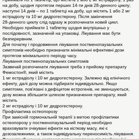
на добу, щодня протягом перших 14-ти днів 28-денного циклу;
наступні 14 днів – по 1 таблетці на добу, що містить 1 або 2 мг
естрадіолу та 10 мг дидрогестерону. Після закінчення
28-денного циклу слід одразу ж розпочинати новий цикл.
Необхідно приймати 1 таблетку щодня внутрішньо у
послідовності, зазначеній на упаковці. Лікування має бути
безперервним.
Для початку і продовження лікування постменопаузальних
симптомів необхідно призначати мінімальні ефективні дози
протягом мінімального періоду часу.
Лікування постменопаузальних симптомів
Зазвичай розпочинати лікування треба з прийому препарату
Фемостон®, який містить
1 мг естрадіолу і 10 мг дидрогестерону. Залежно від клінічного
ефекту, далі дозу можна підбирати індивідуально. Якщо
симптоми, пов'язані з дефіцитом естрогенів, не зменшуються,
дозу можна збільшити шляхом призначення препарату, який
містить
2 мг естрадіолу і 10 мг дидрогестерону.
Профілактика остеопорозу
При замісній гормональній терапії з метою профілактики
остеопорозу у постменопаузальний період необхідно
враховувати очікувані ефекти на кісткову масу, які є
дозозалежними, а також індивідуальну переносимість лікування.