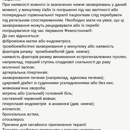
При наявності кожного із зазначених нижче захворювань у даний
момент, у минулому і/або їх погіршенні під час вагітності або
попередньої гормональної терапії пацієнткам слід перебувати
під ретельним спостереженням. Необхідно мати на увазі, що ці
захворювання можуть рецидивувати або їх перебіг
погіршуватися під час лікування Фемостоном®.
До них відносяться:
фіброміома матки або ендометріоз;
тромбоемболічні захворювання у минулому або наявність
факторів ризику тромбоемболій (див. нижче);
наявність факторів ризику виникнення естрогензалежних пухлин,
наприклад, перший ступінь спадкової схильності до раку
молочної залози;
артеріальна гіпертензія;
захворювання печінки (наприклад, аденома печінки);
цукровий діабет із судинними ускладненнями або без них;
жовчокам'яна хвороба;
мігрень або (сильний) головний біль;
системний червоний вовчак;
гіперплазія ендометрія в анамнезі (див. нижче);
епілепсія;
бронхіальна астма;
отосклероз.
Причини для негайного припинення терапії:
Терапію необхідно припинити у випадку виявлення