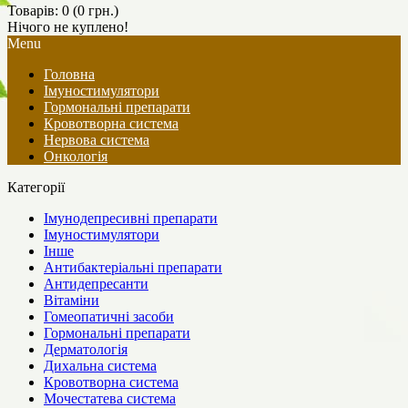
Товарів: 0 (0 грн.)
Нічого не куплено!
Menu
Головна
Імуностимулятори
Гормональні препарати
Кровотворна система
Нервова система
Онкологія
Категорії
Імунодепресивні препарати
Імуностимулятори
Інше
Антибактеріальні препарати
Антидепресанти
Вітаміни
Гомеопатичні засоби
Гормональні препарати
Дерматологія
Дихальна система
Кровотворна система
Мочестатева система