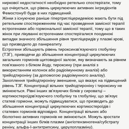
ниркової недостатності необхідно ретельно спостерігати, тому
що очікується, що рівень циркулюючих активних інгредієнтів
Фемостону® буде в них підвищений.
Жінки з існуючою раніше гіпертригліцеридемією мають бути під
ретельним спостереженням під час проведення замісної терапії
естрогенами або гормональної замісної терапії, тому що в таких
жінок при лікуванні естрогенами спостерігалися поодинокі
випадки значного збільшення рівня тригліцеридів у плазмі крові,
що призводило до панкреатиту.
Естрогени збільшують рівень тироксинзв’язуючого глобуліну
(ТЗГ), приводячи до збільшення концентрації циркулюючих
загальних гормонів щитовидної залози, яку визначають за рівнем
пов'язаного з білком йоду, тироксину (при аналізі з
використанням колонок або радіоімунному аналізі) або
трийодтироніну (за допомогою радіоімунного аналізу).
Захоплення трийодтироніну зменшене, що вказує на підвищений
рівень ТЗГ. Концентрації вільних трийодтироніну і тироксину не
змінюються. Рівні інших зв’язуючих білків у сироватці –
кортикостероїдзв’язуючого глобуліну та глобуліну, що зв'язує
статеві гормони, можуть підвищуватися, що призводить до
збільшення концентрації циркулюючих кортикостероїдів і
статевих гормонів відповідно. Концентрації вільних або
біологічно активних гормонів не змінюються. Можуть зростати
концентрації інших білків плазми (ангіотензиногена/субстрату
реніну, альфа-I-антитрипсину, церулоплазміну).