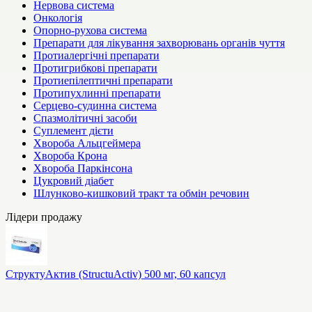
Нервова система
Онкологія
Опорно-рухова система
Препарати для лікування захворювань органів чуття
Протиалергічні препарати
Протигрибкові препарати
Протиепілептичні препарати
Протипухлинні препарати
Серцево-судинна система
Спазмолітичні засоби
Суплемент дієти
Хвороба Альцгеймера
Хвороба Крона
Хвороба Паркінсона
Цукровий діабет
Шлунково-кишковий тракт та обмін речовин
Лідери продажу
СтруктуАктив (StructuActiv) 500 мг, 60 капсул