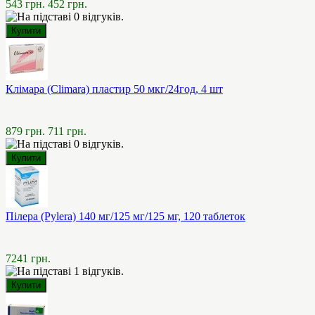
543 грн.
452 грн.
Клімара (Climara) пластир 50 мкг/24год, 4 шт
879 грн.
711 грн.
Пілера (Pylera) 140 мг/125 мг/125 мг, 120 таблеток
7241 грн.