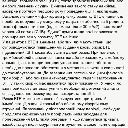
венозної тромбоемболії (ВТЕ), тобто тромбозу глибоких вен або
емболії легеневих судин. Виникнення такого стану найбільш
імовірне протягом першого року проведення ЗГТ, ніж пізніше.
Загальновизнаними факторами ризику розвитку ВТЕ є наявність
подібних порушень у минулому у пацієнтки або членів її родини,
тяжка форма ожиріння (індекс маси тіла > 30 кг/м2) і системний
червоний вовчак (СЧВ). Єдиної думки щодо ролі варикозного
розширення вен у розвитку ВТЕ не існує.
У пацієнток з ВТЕ в анамнезі або тих, які мають стани, що
супроводжуються підвищенням зсідання крові, ризик ВТЕ
підвищений. ЗГТ може збільшити даний ризик. При наявності
тромбоемболій в анамнезі пацієнтки або вираженому сімейному
анамнезі, а також при рецидивуючих спонтанних абортах
необхідно провести обстеження з метою виключення схильності
до тромбоутворення. До завершення ретельної оцінки факторів
тромбофілії або початку антикоагулянтної терапії застосування
ЗГТ у таких хворих має вважатися протипоказаним. У жінок, які
вже приймають антикоагулянти, необхідний ретельний аналіз
співвідношення ризику-користі використання ЗГТ.
Ризик ВТЕ може тимчасово збільшуватися при тривалій
іммобілізації, значній травмі або об’ємному хірургічному
втручанні. Як зазвичай у післяопераційному періоді, необхідно
приділяти серйозну увагу профілактичним заходам для
попередження ВТЕ після операцій. Якщо планується тривала
іммобілізація після хірургічного втручання, а саме після операцій