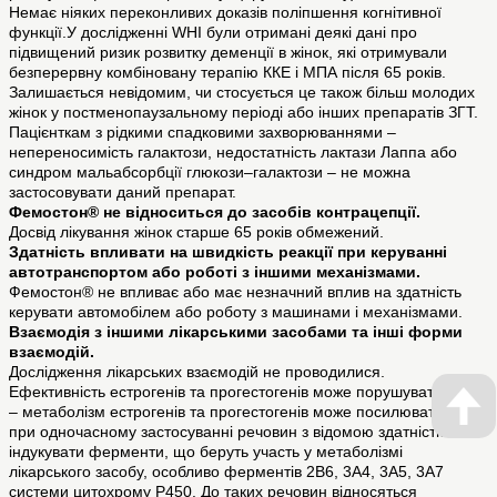
Немає ніяких переконливих доказів поліпшення когнітивної
функції.У дослідженні WHI були отримані деякі дані про
підвищений ризик розвитку деменції в жінок, які отримували
безперервну комбіновану терапію ККЕ і МПА після 65 років.
Залишається невідомим, чи стосується це також більш молодих
жінок у постменопаузальному періоді або інших препаратів ЗГТ.
Пацієнткам з рідкими спадковими захворюваннями –
непереносимість галактози, недостатність лактази Лаппа або
синдром мальабсорбції глюкози–галактози – не можна
застосовувати даний препарат.
Фемостон® не відноситься до засобів контрацепції.
Досвід лікування жінок старше 65 років обмежений.
Здатність впливати на швидкість реакції при керуванні
автотранспортом або роботі з іншими механізмами.
Фемостон® не впливає або має незначний вплив на здатність
керувати автомобілем або роботу з машинами і механізмами.
Взаємодія з іншими лікарськими засобами та інші форми
взаємодій.
Дослідження лікарських взаємодій не проводилися.
Ефективність естрогенів та прогестогенів може порушуватися:
– метаболізм естрогенів та прогестогенів може посилюватися
при одночасному застосуванні речовин з відомою здатністю
індукувати ферменти, що беруть участь у метаболізмі
лікарського засобу, особливо ферментів 2В6, 3А4, 3А5, 3А7
системи цитохрому Р450. До таких речовин відносяться