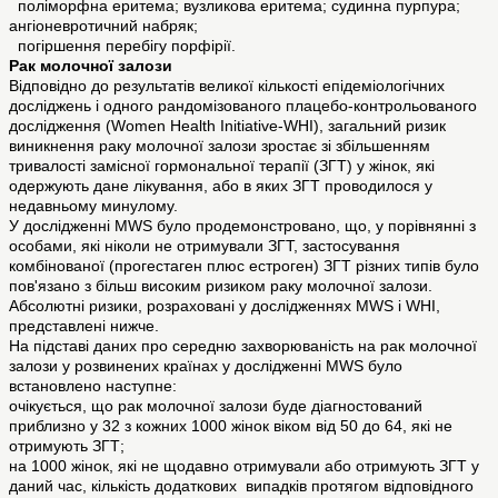
поліморфна еритема; вузликова еритема; судинна пурпура;
ангіоневротичний набряк;
погіршення перебігу порфірії.
Рак молочної залози
Відповідно до результатів великої кількості епідеміологічних
досліджень і одного рандомізованого плацебо-контрольованого
дослідження (Women Health Initiative-WHI), загальний ризик
виникнення раку молочної залози зростає зі збільшенням
тривалості замісної гормональної терапії (ЗГТ) у жінок, які
одержують дане лікування, або в яких ЗГТ проводилося у
недавньому минулому.
У дослідженні MWS було продемонстровано, що, у порівнянні з
особами, які ніколи не отримували ЗГТ, застосування
комбінованої (прогестаген плюс естроген) ЗГТ різних типів було
пов'язано з більш високим ризиком раку молочної залози.
Абсолютні ризики, розраховані у дослідженнях MWS і WHI,
представлені нижче.
На підставі даних про середню захворюваність на рак молочної
залози у розвинених країнах у дослідженні MWS було
встановлено наступне:
очікується, що рак молочної залози буде діагностований
приблизно у 32 з кожних 1000 жінок віком від 50 до 64, які не
отримують ЗГТ;
на 1000 жінок, які не щодавно отримували або отримують ЗГТ у
даний час, кількість додаткових випадків протягом відповідного