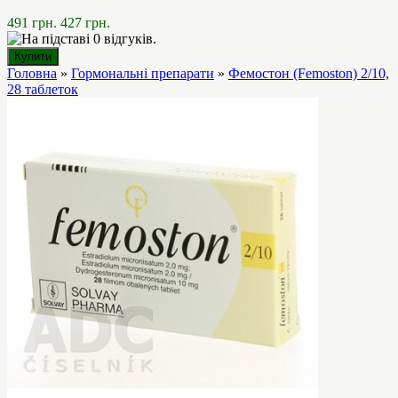
491 грн.
427 грн.
Головна
»
Гормональні препарати
»
Фемостон (Femoston) 2/10,
28 таблеток