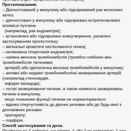
Протипоказання.
– Діагностований у минулому або підозрюваний рак молочних
залоз;
– діагностовані у минулому або підозрювані естрогензалежні
злоякісні пухлини
(наприклад, рак ендометрія);
– встановлені або підозрювані новоутворення, умовлені
застосуванням прогестогену;
– вагінальні кровотечі нез’ясованого генезу;
– нелікована гіперплазія ендометрія;
– наявна венозна тромбоемболія (тромбоз глибоких вен,
тромбоемболія легеневих
артерій) або ідіопатична венозна тромбоемболія у минулому;
– активні або недавні тромбоемболічні захворювання артерій
(наприклад стенокардія,
інфаркт міокарда);
– гострі захворювання печінки, а також наявність захворювань
печінки в минулому,
якщо показники функції печінки не нормалізувалися;
– відома гіперчутливість до діючих речовин або до будь-якої з
допоміжних речовин
препарату;
– порфірія.
Спосіб застосування та дози.
Приймати по 1 таблетці, що містить 1 або 2 мг естрадіолу, 1 раз