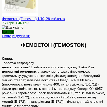
Фемостон (Femoston) 1/10, 28 таблеток
750 грн.
646 грн.
Купити
Опис
Відгуки (0)
ФЕМОСТОН (FEMOSTON)
Склад:
Таблетка естрадіолу
діюча речовина:
1 таблетка містить естрадіолу 1 або 2 мг;
допоміжні речовини:
лактози моногідрат, гіпромелоза,
крохмаль кукурудзяний, кремнію діоксид колоїдний безводний,
магнію стеарат, плівкове покриття - Опадрі Y-1-7000 білий
(гіпромелоза, поліетиленгліколь 400, титану діоксид (Е-171)) -
тільки для таблеток, які містять 1 мг естрадіолу, Опадрі OY-6957
рожевий (гіпромелоза, поліетиленгліколь 400, тальк, заліза оксид
червоний (Е-172), заліза оксид чорний (Е-172), заліза оксид
жовтий (Е-172), титану діоксид (Е-171)) - тільки для таблеток, які
містять 2 мг естрадіолу;