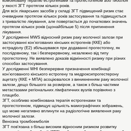
комбіновану терапію естрогенами та прогестогеном або тиболон
у якості ЗГТ протягом кількох років.
Для всіх лікарських засобів у складі ЗГТ підвищений ризик стає
очевидним протягом кількох років застосування та підвищується
з тривалістю лікування, але повертається до початкових значень
протягом кількох років (щонайбільше 5) після припинення
лікування.
У дослідженні MWS відносний ризик раку молочної залози при
застосуванні кон’югованих кінських естрогенів (ККЕ) або
естрадіолу (Е2) збільшувався при додаванні прогестогену, як
послідовному, так і безперервному, незалежно від типу
прогестогену. Не виявлено доказів відмінності ризику при різних
способах застосування.
У дослідженні WHI безперервне призначення комбінації
кон’югованого кінського естрогену та медроксипрогестерону
ацетату (ККЕ + МПА) асоціювалося з виникненням раку молочної
залози, дещо більшого за розміром, а також з більш частими
метастазами регіональних лімфатичних вузлів порівняно з
плацебо.
ЗГТ, особливо комбінована терапія естрогенами та
прогестогеном, підвищує щільність мамографічних зображень,
що може негативно вплинути на радіологічне виявлення раку
молочної залози.
Венозна тромбоемболія
ЗГТ пов'язана з більш високим відносним ризиком розвитку