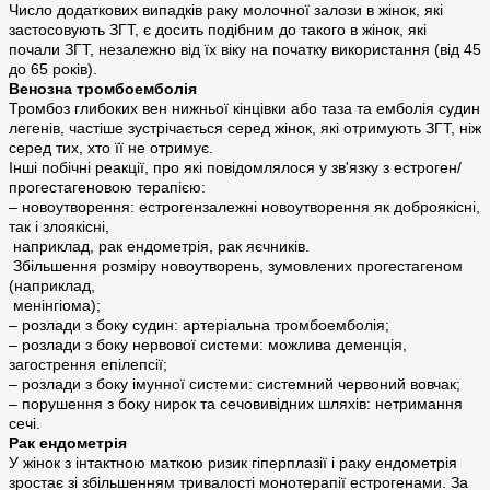
Число додаткових випадків раку молочної залози в жінок, які
застосовують ЗГТ, є досить подібним до такого в жінок, які
почали ЗГТ, незалежно від їх віку на початку використання (від 45
до 65 років).
Венозна тромбоемболія
Тромбоз глибоких вен нижньої кінцівки або таза та емболія судин
легенів, частіше зустрічається серед жінок, які отримують ЗГТ, ніж
серед тих, хто її не отримує.
Інші побічні реакції, про які повідомлялося у зв'язку з естроген/
прогестагеновою терапією:
– новоутворення: естрогензалежні новоутворення як доброякісні,
так і злоякісні,
наприклад, рак ендометрія, рак яєчників.
Збільшення розміру новоутворень, зумовлених прогестагеном
(наприклад,
менінгіома);
– розлади з боку судин: артеріальна тромбоемболія;
– розлади з боку нервової системи: можлива деменція,
загострення епілепсії;
– розлади з боку імунної системи: системний червоний вовчак;
– порушення з боку нирок та сечовивідних шляхів: нетримання
сечі.
Рак ендометрія
У жінок з інтактною маткою ризик гіперплазії і раку ендометрія
зростає зі збільшенням тривалості монотерапії естрогенами. За