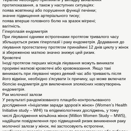
протипоказання, а також у наступних ситуаціях:
поява жовтяниці або порушення функції печінки;
значне підвищення артеріального тиску;
поява вперше головного болю на зразок мігрені;
вагітність.
Гіперплазія ендометрія
При лікуванні одними естрогенами протягом тривалого часу
збільшується ризик гіперплазії і раку ендометрія. Додавання до
лікування прогестагену протягом принаймні 12 днів циклу у жінок
зі збереженою маткою значно знижує цей ризик.
Кровотечі
Іноді протягом перших місяців лікування можуть виникати
проривні маткові кровотечі або кровомазання. Якщо такі
виникають при лікуванні через деякий час або тривають після
його відміни, необхідно з'ясувати їх причину, що може включати
біопсію ендометрія для виключення злоякісних новоутворень
ендометрія.
Рак молочної залози
У результаті рандомізованого плацебо-контрольованого
дослідження «Ініціативи заради здоров’я жінок» (Women’s Health
Initiative study – WHI) та епідеміологічних досліджень, у тому
числі Дослідження мільйона жінок (Million Women Study – MWS),
надійшли повідомлення про підвищений ризик виникнення раку
молочної залози у жінок, які застосовують естрогени,