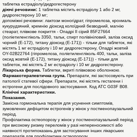
таблетка естрадіолу/дидрогестерону
діючі речовини:
1 таблетка містить естрадіолу 1 або 2 мг,
дидрогестерону 10 мг;
допоміжні речовини: лактози моногідрат, гіпромелоза, крохмаль
кукурудзяний, кремнію діоксид колоїдний безводний, магнію
стеарат, плівкове покриття - Опадрі II сірий 85F27664
(поліетиленгліколь 3350, тальк, спирт полівініловий, заліза оксид
чорний (Е-172), титану діоксид (Е-171)) - тільки для таблеток, які
містять 1 мг естрадіолу і 10 мг дидрогестерону, Опадрі жовтий
OY-02В22764 (гіпромелоза, поліетиленгліколь 400, тальк, заліза
оксид жовтий (Е-172), титану діоксид (Е-171)) - тільки для
таблеток, які містять 2 мг естрадіолу і 10 мг дидрогестерону.
Лікарська форма.
Таблетки, вкриті плівковою оболонкою.
Фармакотерапевтична група.
Препарати, які застосовують при
патології статевої сфери. Препарати, які містять гестагени і
естрогени для послідовного застосування. Код АТС G03F B08.
Клінічні характеристики.
Показання.
Замісна гормональна терапія для усунення симптомів,
зумовлених дефіцитом естрогенів у жінок у постменопаузальний
період.
Профілактика остеопорозу у жінок у постменопаузальний період
при високому ризику переломів у разі непереносимості або
наявності протипоказань для застосування інших лікарських
препаратів для профілактики остеопорозу.