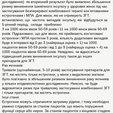
дослідження) як вторинний результат було виявлено збільшення
ризику виникнення ішемічного інсульту у здорових жінок під час
застосування безперервної комбінованої терапії кон’югованими
естрогенами і МПА. Для жінок, які не отримують ЗГТ,
встановлено, що частота випадків інсульту, які відбудуться за
5-річний період, складе приблизно
3 на 1000 жінок віком 50-59 років і 11 на 1000 жінок віком 60-69
років. Підраховано, що для жінок, які приймають кон’юговані
естрогени і МПА протягом 5 років, кількість додаткових випадків
буде в інтервалі від 0 до 3 (найкраща оцінка = 1) на 1000
пацієнток віком 50-59 років і від 1 до 9 (найкраща оцінка = 4) на
1000 пацієнток віком 60-69 років. Невідомо, чи відноситься
підвищений ризик виникнення інсульту також до інших
препаратів для ЗГТ.
Рак яєчників
Тривале (щонайменше, 5-10 років) застосування препаратів для
ЗГТ, які містять тільки естрогени, у жінок з видаленою маткою
було пов'язано зі збільшеним ризиком виникнення раку яєчників
у кількох епідеміологічних дослідженнях. Неясно, чи буде
відрізнятися ризик при тривалому застосуванні комбінованої ЗГТ
і тільки препаратів, які містять естрогени.
Інші стани
Естрогени можуть спричиняти затримку рідини, і тому необхідно
уважно слідкувати за станом пацієнтів, що мають порушення
функції серця або нирок. За станом пацієнток з кінцевою стадією