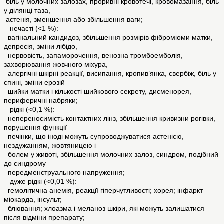
біль у молочних залозах, проривні кровотечі, кровомазання, біль
у ділянці таза,
астенія, зменшення або збільшення ваги;
– нечасті (<1 %):
вагінальний кандидоз, збільшення розмірів фіброміоми матки,
депресія, зміни лібідо,
нервовість, запаморочення, венозна тромбоемболія,
захворювання жовчного міхура,
алергічні шкірні реакції, висипання, кропив’янка, свербіж, біль у
спині, зміни ерозій
шийки матки і кількості шийкового секрету, дисменорея,
периферичні набряки;
– рідкі (<0,1 %):
непереносимість контактних лінз, збільшення кривизни рогівки,
порушення функції
печінки, що іноді можуть супроводжуватися астенією,
нездужанням, жовтяницею і
болем у животі, збільшення молочних залоз, синдром, подібний
до синдрому
передменструального напруження;
– дуже рідкі (<0,01 %):
гемолітична анемія, реакції гіперчутливості; хорея; інфаркт
міокарда, інсульт;
блювання; хлоазма і меланоз шкіри, які можуть залишатися
після відміни препарату;