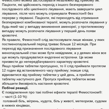
Фемостон® можна застосовувати незалежно від прийому їжі.
Пацієнти, які здійснюють перехід з іншого безперервного
послідовного або циклічного лікування, мають завершити цикл
лікування, після чого можуть отримувати Фемостон® без
перерви у лікуванні. Пацієнти, які переходять від отримання
безперервної комбінованої терапії, можуть розпочати лікування у
будь-який час у випадку виникнення аменореї, у протилежному
випадку можуть розпочати лікування у перший день появи
кровотечі.
Як правило, Фемостон® слід застосовувати лише жінкам, у яких
постменопаузальний період триває більше 12 місяців. При
переході від призначення послідовного лікування
менопаузальний стан може бути невідомим, а у деяких жінок все
ще можуть продукуватися ендогенні естрогени. Це може
призвести до непередбачуваного характеру кровотечі.
Якщо прийом таблетки пропущено, то її слід приймати протягом
12 годин від встановленого часу прийому; інакше слід
відмовитися від прийому таблетки у цей день, а прийняти
таблетку наступного дня. Пропуск прийому таблеток може
збільшити ймовірність настання кровотечі.
Побічні реакції.
Є повідомлення про такі побічні ефекти терапії Фемостоном®:
– часті (1-10 %):
головний біль, мігрень, нудота, біль у животі, метеоризм, судоми
в нижніх кінцівках,