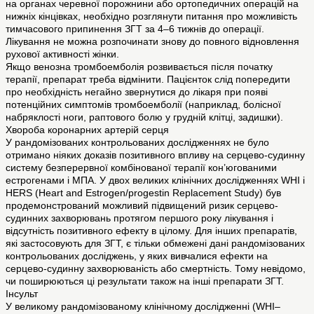
на органах черевної порожнини або ортопедичних операцій на
нижніх кінцівках, необхідно розглянути питання про можливість
тимчасового припинення ЗГТ за 4–6 тижнів до операції.
Лікування не можна розпочинати знову до повного відновлення
рухової активності жінки.
Якщо венозна тромбоемболія розвивається після початку
терапії, препарат треба відмінити. Пацієнток слід попередити
про необхідність негайно звернутися до лікаря при появі
потенційних симптомів тромбоемболії (наприклад, болісної
набряклості ноги, раптового болю у грудній клітці, задишки).
Хвороба коронарних артерій серця
У рандомізованих контрольованих дослідженнях не було
отримано ніяких доказів позитивного впливу на серцево-судинну
систему безперервної комбінованої терапії кон’югованими
естрогенами і МПА. У двох великих клінічних дослідженнях WHI і
HERS (Heart and Estrogen/progestin Replacement Study) був
продемонстрований можливий підвищений ризик серцево-
судинних захворювань протягом першого року лікування і
відсутність позитивного ефекту в цілому. Для інших препаратів,
які застосовують для ЗГТ, є тільки обмежені дані рандомізованих
контрольованих досліджень, у яких вивчалися ефекти на
серцево-судинну захворюваність або смертність. Тому невідомо,
чи поширюються ці результати також на інші препарати ЗГТ.
Інсульт
У великому рандомізованому клінічному дослідженні (WHI–