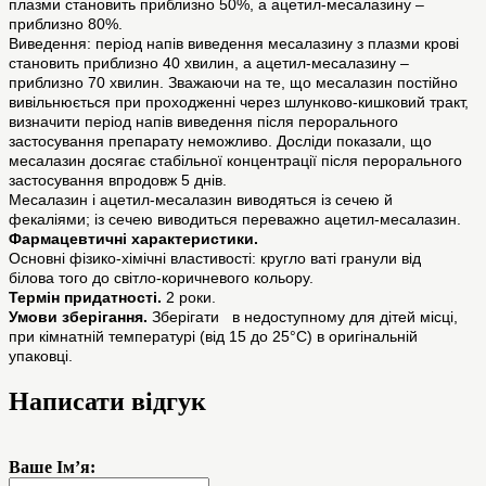
плазми становить приблизно 50%, а ацетил-месалазину –
приблизно 80%.
Виведення: період напів виведення месалазину з плазми крові
становить приблизно 40 хвилин, а ацетил-месалазину –
приблизно 70 хвилин. Зважаючи на те, що месалазин постійно
вивільнюється при проходженні через шлунково-кишковий тракт,
визначити період напів виведення після перорального
застосування препарату неможливо. Досліди показали, що
месалазин досягає стабільної концентрації після перорального
застосування впродовж 5 днів.
Месалазин і ацетил-месалазин виводяться із сечею й
фекаліями; із сечею виводиться переважно ацетил-месалазин.
Фармацевтичні характеристики.
Основні фізико-хімічні властивості: кругло ваті гранули від
білова того до світло-коричневого кольору.
Термін придатності.
2 роки.
Умови зберігання.
Зберігати в недоступному для дітей місці,
при кімнатній температурі (від 15 до 25°С) в оригінальній
упаковці.
Написати відгук
Ваше Ім’я: