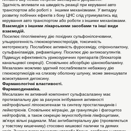
Здатність впливати на швидкість реакції при керуванні авто
транспортом або роботі з іншими механізмами. У випадку
розвитку побічних ефектів з боку ЦНС слід утримуватись від
керування авто транспортом або роботи з іншими механізмами.
Взаємодія з іншими лікарськими засобами та інші види
взаємодій.
Посилює гіпоглікемічну дію похідних сульфонілсечовини,
ульцерогенність глюкокортикостероїдів, токсичність
метотрексату. Послаблює активність фуросеміду, спіронолактону,
сульфаніламідів, рифампіцину. Посилює дію антикоагулянтів.
Підвищує ефективність урикозуричних препаратів (блокаторів
канальцевої секреції). Сповільнює абсорбцію ціанокобаламіну.
Мезалазин можливо здатний послаблювати небажану дію
глюкокортикоїдів на слизову оболонку шлунку, може зменшувати
всмоктування дигоксину.
Фармакологічні властивості.
Фармакодинаміка.
Месалазин як активний компонент сульфасалазину має
протизапальну дію за рахунок інгібування активності
нейтрофільної ліпооксигенази та синтезу простагландинів і
лейкотрієнів. Сповільнює міграцію, де грануляцію і фагоцитоз
нейтрофілів, а також секрецію імуноглобулінів лімфоцитами,
зв'язує вільні радикали. Має антибактеріальну дію (проявляється
у товстому кишечнику) стосовно кишкової палички та деяких