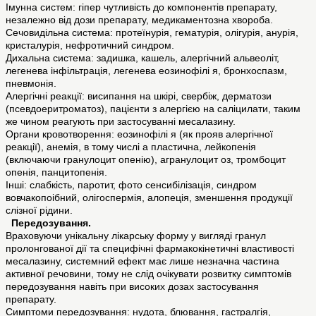
Імунна систем: гіпер чутливість до компонентів препарату,
незалежно від дози препарату, медикаментозна хвороба.
Сечовидільна система: протеїнурія, гематурія, олігурія, анурія,
кристалурія, нефротичний синдром.
Дихальна система: задишка, кашель, алергічний альвеоліт,
легенева інфільтрація, легенева еозинофілі я, бронхоспазм,
пневмонія.
Алергічні реакції: висипання на шкірі, свербіж, дерматози
(псевдоеритроматоз), пацієнти з алергією на саліцилати, таким
же чином реагують при застосуванні месалазину.
Органи кровотворення: еозинофілі я (як прояв алергічної
реакції), анемія, в тому числі а пластична, лейкопенія
(включаючи гранулоцит опенію), агранулоцит оз, тромбоцит
опенія, панцитопенія.
Інші: слабкість, паротит, фото сенсибілізація, синдром
вовчакопоібний, олігоспермія, алопеція, зменшення продукції
слізної рідини.
Передозування.
Враховуючи унікальну лікарську форму у вигляді гранул
пролонгованої дії та специфічні фармакокінетичні властивості
месалазину, системний ефект має лише незначна частина
активної речовини, тому не слід очікувати розвитку симптомів
передозування навіть при високих дозах застосування
препарату.
Симптоми передозування: нудота, блювання, гастралгія,