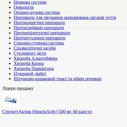
Нервова система
Онкологія
Опорно-рухова система
Препарати для лікування захворювань органів чуття
Протиалергічні препарати
Протигрибкові препарати
Протиепілептичні препарати
Протипухлинні препарати
Серцево-судинна система
Спазмолітичні засоби
Суплемент дієти
Хвороба Альцгеймера
Хвороба Крона
Хвороба Паркінсона
Цукровий діабет
Шлунково-кишковий тракт та обмін речовин
Лідери продажу
СтруктуАктив (StructuActiv) 500 мг, 60 капсул