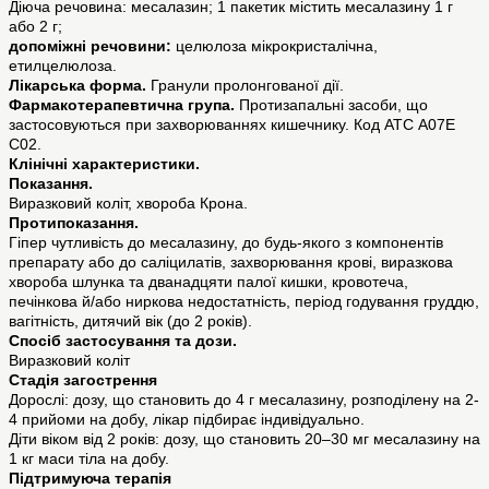
Діюча речовина: месалазин; 1 пакетик містить месалазину 1 г
або 2 г;
допоміжні речовини:
целюлоза мікрокристалічна,
етилцелюлоза.
Лікарська форма.
Гранули пролонгованої дії.
Фармакотерапевтична група.
Протизапальні засоби, що
застосовуються при захворюваннях кишечнику. Код АТС A07E
C02.
Клінічні характеристики.
Показання.
Виразковий коліт, хвороба Крона.
Протипоказання.
Гіпер чутливість до месалазину, до будь-якого з компонентів
препарату або до саліцилатів, захворювання крові, виразкова
хвороба шлунка та дванадцяти палої кишки, кровотеча,
печінкова й/або ниркова недостатність, період годування груддю,
вагітність, дитячий вік (до 2 років).
Спосіб застосування та дози.
Виразковий коліт
Стадія загострення
Дорослі: дозу, що становить до 4 г месалазину, розподілену на 2-
4 прийоми на добу, лікар підбирає індивідуально.
Діти віком від 2 років: дозу, що становить 20–30 мг месалазину на
1 кг маси тіла на добу.
Підтримуюча терапія