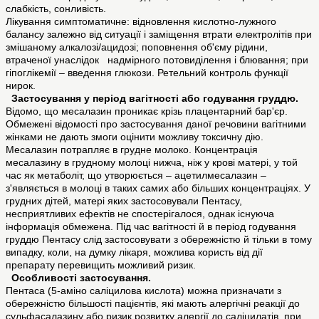
слабкість, сонливість.
Лікування симптоматичне: відновлення кислотно-лужного
балансу залежно від ситуації і заміщення втрати електролітів при
змішаному алкалозі/ацидозі; поповнення об'єму рідини,
втраченої унаслідок надмірного потовиділення і блювання; при
гіпоглікемії – введення глюкози. Ретельний контроль функції
нирок.
Застосування у період вагітності або годування груддю.
Відомо, що месалазин проникає крізь плацентарний бар'єр.
Обмежені відомості про застосування даної речовини вагітними
жінками не дають змоги оцінити можливу токсичну дію.
Месалазин потрапляє в грудне молоко. Концентрація
месалазину в грудному молоці нижча, ніж у крові матері, у той
час як метаболіт, що утворюється – ацетилмесалазин –
з'являється в молоці в таких самих або більших концентраціях. У
грудних дітей, матері яких застосовували Пентасу,
несприятливих ефектів не спостерігалося, однак існуюча
інформація обмежена. Під час вагітності й в період годування
груддю Пентаcу слід застосовувати з обережністю й тільки в тому
випадку, коли, на думку лікаря, можлива користь від дії
препарату перевищить можливий ризик.
Особливості застосування.
Пентаcа (5-аміно саліцилова кислота) можна призначати з
обережністю більшості пацієнтів, які мають алергічні реакції до
сульфасалазину або ризик розвитку алергії до саліцилатів, при