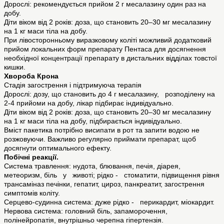
Дорослі: рекомендується прийом 2 г месалазину один раз на
добу.
Діти віком від 2 років: доза, що становить 20–30 мг месалазину
на 1 кг маси тіла на добу.
При лівосторонньому виразковому коліті можливий додатковий
прийом локальних форм препарату Пентаса для досягнення
необхідної концентрації препарату в дистальних відділах товстої
кишки.
Хвороба Крона
Стадія загострення і підтримуюча терапія
Дорослі: дозу, що становить до 4 г месалазину, розподілену на
2-4 прийоми на добу, лікар підбирає індивідуально.
Діти віком від 2 років: доза, що становить 20–30 мг месалазину
на 1 кг маси тіла на добу, підбирається індивідуально.
Вміст пакетика потрібно висипати в рот та запити водою не
розжовуючи. Важливо регулярно приймати препарат, щоб
досягнути оптимального ефекту.
Побічні реакції.
Система травлення: нудота, блювання, печія, діарея,
метеоризм, біль у животі; рідко - стоматити, підвищення рівня
трансаміназ печінки, гепатит, цироз, панкреатит, загострення
симптомів коліту.
Серцево-судинна система: дуже рідко - перикардит, міокардит.
Нервова система: головний біль, запаморочення,
полінейропатія, внутрішньо черепна гіпертензія.