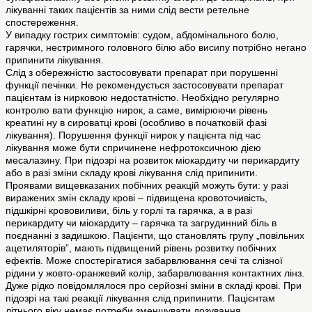
лікуванні таких пацієнтів за ними слід вести ретельне
спостереження.
У випадку гострих симптомів: судом, абдомінального болю,
гарячки, нестримного головного білю або висипу потрібно негано
припинити лікування.
Слід з обережністю застосовувати препарат при порушенні
функції печінки. Не рекомендується застосовувати препарат
пацієнтам із нирковою недостатністю. Необхідно регулярно
контролю вати функцію нирок, а саме, вимірюючи рівень
креатині ну в сироватці крові (особливо в початковій фазі
лікування). Порушення функції нирок у пацієнта під час
лікування може бути спричинене нефротоксичною дією
месалазину. При підозрі на розвиток міокардиту чи перикардиту
або в разі зміни складу крові лікування слід припинити.
Проявами вищевказаних побічних реакцій можуть бути: у разі
виражених змін складу крові – підвищена кровоточивість,
підшкірні крововиливи, біль у горлі та гарячка, а в разі
перикардиту чи міокардиту – гарячка та загрудинний біль в
поєднанні з задишкою. Пацієнти, що становлять групу „повільних
ацетиляторів”, мають підвищений рівень розвитку побічних
ефектів. Може спостерігатися забарвлювання сечі та слізної
рідини у жовто-оранжевий колір, забарвлювання контактних лінз.
Дуже рідко повідомлялося про серйозні зміни в складі крові. При
підозрі на такі реакції лікування слід припинити. Пацієнтам
літнього віку немає потреби зменшувати дозування.