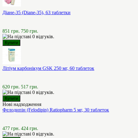
Діане-35 (Diane-35), 63 таблетки
851 грн.
750 грн.
Літіум карбонікум GSK 250 мг, 60 таблеток
620 грн.
517 грн.
Нові надходження
Фелодипін (Felodipin) Ratiopharm 5 мг, 30 таблеток
477 грн.
424 грн.