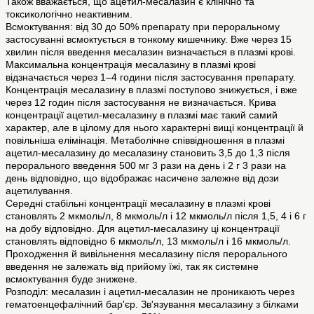
Також вважається, що ацетил-месалазин є клінічно та
токсикологічно неактивним.
Всмоктування: від 30 до 50% препарату при пероральному
застосуванні всмоктується в тонкому кишечнику. Вже через 15
хвилин після введення месалазин визначається в плазмі крові.
Максимальна концентрація месалазину в плазмі крові
відзначається через 1–4 години після застосування препарату.
Концентрація месалазину в плазмі поступово знижується, і вже
через 12 годин після застосування не визначається. Крива
концентрації ацетил-месалазину в плазмі має такий самий
характер, але в цілому для нього характерні вищі концентрації й
повільніша елімінація. Метаболічне співвідношення в плазмі
ацетил-месалазину до месалазину становить 3,5 до 1,3 після
перорального введення 500 мг 3 рази на день і 2 г 3 рази на
день відповідно, що відображає насичене залежне від дози
ацетилування.
Середні стабільні концентрації месалазину в плазмі крові
становлять 2 мкмоль/л, 8 мкмоль/л і 12 мкмоль/л після 1,5, 4 і 6 г
на добу відповідно. Для ацетил-месалазину ці концентрації
становлять відповідно 6 мкмоль/л, 13 мкмоль/л і 16 мкмоль/л.
Проходження й вивільнення месалазину після перорального
введення не залежать від прийому їжі, так як системне
всмоктування буде знижене.
Розподіл: месалазин і ацетил-месалазин не проникають через
гематоенцефалічний бар'єр. Зв'язування месалазину з білками