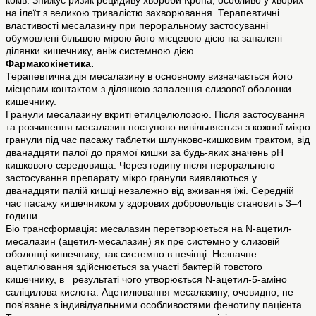
коків. Знижує ризик рецидиву хвороби Крона, особливо у хворих
на ілеїт з великою тривалістю захворювання. Терапевтичні
властивості месалазину при пероральному застосуванні
обумовлені більшою мірою його місцевою дією на запалені
ділянки кишечнику, аніж системною дією.
Фармакокінетика.
Терапевтична дія месалазину в основному визначається його
місцевим контактом з ділянкою запалення слизової оболонки
кишечнику.
Гранули месалазину вкриті етилцелюлозою. Після застосування
та розчинення месалазин поступово вивільняється з кожної мікро
гранули під час пасажу таблетки шлунково-кишковим трактом, від
дванадцяти палої до прямої кишки за будь-яких значень рН
кишкового середовища. Через годину після перорального
застосування препарату мікро гранули виявляються у
дванадцяти палій кишці незалежно від вживання їжі. Середній
час пасажу кишечником у здорових добровольців становить 3–4
години..
Біо трансформація: месалазин перетворюється на N-ацетил-
месалазин (ацетил-месалазин) як пре системно у слизовій
оболонці кишечнику, так системно в печінці. Незначне
ацетилювання здійснюється за участі бактерій товстого
кишечнику, в результаті чого утворюється N-ацетил-5-аміно
саліцилова кислота. Ацетилювання месалазину, очевидно, не
пов'язане з індивідуальними особливостями фенотипу пацієнта.