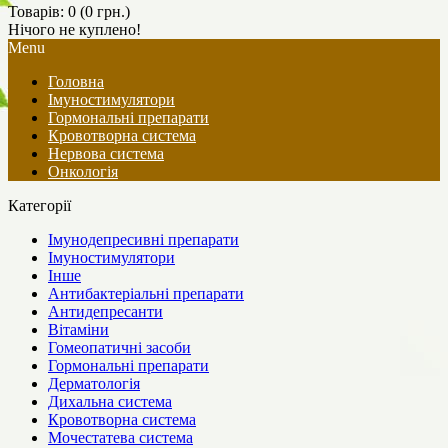
Товарів: 0 (0 грн.)
Нічого не куплено!
Menu
Головна
Імуностимулятори
Гормональні препарати
Кровотворна система
Нервова система
Онкологія
Категорії
Імунодепресивні препарати
Імуностимулятори
Інше
Антибактеріальні препарати
Антидепресанти
Вітаміни
Гомеопатичні засоби
Гормональні препарати
Дерматологія
Дихальна система
Кровотворна система
Мочестатева система