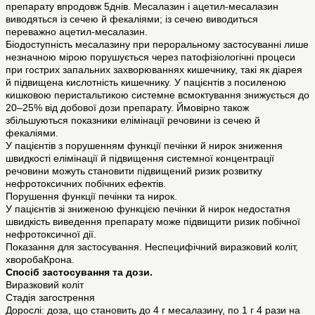
препарату впродовж 5днів. Месалазин і ацетил-месалазин
виводяться із сечею й фекаліями; із сечею виводиться
переважно ацетил-месалазин.
Біодоступність месалазину при пероральному застосуванні лише
незначною мірою порушується через патофізіологічні процеси
при гострих запальних захворюваннях кишечнику, такі як діарея
й підвищена кислотність кишечнику. У пацієнтів з посиленою
кишковою перистальтикою системне всмоктування знижується до
20–25% від добової дози препарату. Ймовірно також
збільшуються показники елімінації речовини із сечею й
фекаліями.
У пацієнтів з порушенням функції печінки й нирок зниження
швидкості елімінації й підвищення системної концентрації
речовини можуть становити підвищений ризик розвитку
нефротоксичних побічних ефектів.
Порушення функції печінки та нирок.
У пацієнтів зі зниженою функцією печінки й нирок недостатня
швидкість виведення препарату може підвищити ризик побічної
нефротоксичної дії.
Показання для застосування. Неспецифічний виразковий коліт,
хворобаКрона.
Спосіб застосування та дози.
Виразковий коліт
Стадія загострення
Дорослі: доза, що становить до 4 г месалазину, по 1 г 4 рази на