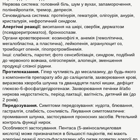
Нервова система: головний біль, шум у вухах, запаморочення,
полінейропатія, тремор, депресія.
Сечовидільна система: протеїнурія, гематурія, олігоурія, анурія,
кристалурія, нефротичний синдром.
Алергічні реакції:
висипання на шкірі, свербіж, дерматози
(псевдоеритроматоз), бронхоспазм.
Органи кровотворення: еозинофілі я, анемія (гемолітична,
мегалобластна, а пластична), лейкопенія, агранулоцит оз,
тромбоцит опенія, гіпопротромбінемія.
Інші: слабкість, паротит, фото сенсибілізація, синдром, подібний
до червоного вовчака, олігоспермія, алопеція, зменшення
продукції слізної рідини.
Протипоказання.
Гіпер чутливість до месалазину, до будь-якого
з компонентів препарату або до саліцилатів, захворювання крові,
виразкова хвороба шлунка та дванадцяти палої кишки, дефіцит
глюкозо-6-фосфатдегідрогенази. Захворювання печінки й/або
ниркова недостатність, період лактації, вагітність, дитячий вік (до
2 років).
Передозування.
Симптоми передозування: нудота, блювання,
гастралгія, слабкість, сонливість. Лікування симптоматичне:
промивання шлунка, застосування проносних засобів. Ретельний
контроль функції нирок.
Особливості застосування. Пентаcа (5-аміносалициловая
кислота) може призначатися в більшості пацієнтів, які мають
алергічні реакції досульфасалазину або ризик розвитку алергії до