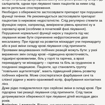
саліцилатів, однак при лікуванні таких пацієнтів за ними слід
вести ретельне спостереження.
Необхідно з обережністю застосовувати препарат при порушенні
функції печінки. Не рекомендується застосовувати препарат
пацієнтам із нирковою недостатністю. Слід регулярно стежити за
функцією нирок, наприклад, вимірюючи рівень креатині ну в
сироватці крові (особливо в початковій фазі лікування).
Порушення нормальної функції нирок у пацієнта під час
лікування може бути спричинене нефротоксичною дією
месалазину. При підозрі на розвиток міокардит учи перикардиту
або в разі зміни складу крові лікування слід припинити.
Проявами вищевказаних побічних реакцій можуть бути: у разі
виражених змін складу крові –підвищена кровоточивість,
підшкірні крововиливи, біль у горлі та гарячка, а вразі
перикардиту чи міокардиту – гарячка та біль за грудниною в
поєднанні ззадишкою. Пацієнти, що становлять группу
“повільних ацетиляторів”, мають підвищений рівень розвитку
побічних ефектів. Може спостерігатися фарбування сечі та
слізної рідини у жовто-оранжевий колір, фарбування контактних
лінз.
Дуже рідко повідомлялося про серйозні зміни в складі крові. При
підозріна такі реакції лікування слід припинити. Слід також
дотримуватися обережності при лікуванні дітей молодше двох
років.
Вагітність і лактація.
Відомо, що месалазин проникає крізь