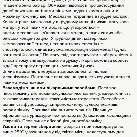
плацентарний бар’єр. Обмежені відомості про застосування
даної речовини вагітними жінками недають змоги оцінити
можливу токсичну дію. Месалазин потрапляє в грудне молоко.
Концентрація месалазину в грудному молоці нижча, ніж у крові
матері, у той часяк метаболіт, що утворюється –
ацетилмесалазин – з’являється в молоці в таких самих або
більших концентраціях. У грудних дітей, матері яких
застосовувалиПентасу, несприятливих ефектів не
спостерігалося, однак існуюча інформація обмежена. Під час
вагітності й лактації Пентаcу слід застосовувати з обережністю й
тільки в тому випадку, якщо, на думку лікаря, можлива користь
віддії препарату перевищить можливий ризик.
Вплив на здатність керувати автомобілем та іншими
механізмами. Пентасане впливає на здатність керувати авто та
іншими механізмами.
Взаємодія з іншими лікарськими засобами.
Посилює
гіпоглікемічну дію похіднихсульфонілсечовини, ульцерогенність
глюкокортикостероїдів, токсичністьметотрексату. Послаблює
активність фуросеміду, спиронолактону, сульфаніламідів,
рифампіцину. Посилює дію антикоагулянтів. Підвищує
ефективність урикозуричнихпрепаратів (блокаторів канальцевої
секреції). Сповільнює абсорбціюціанокобаламіну.
Умови та термін зберігання.
Зберігати при температурі не
вище 25°С у захищеному від світла місці, недоступному для