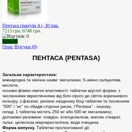
Пентаса гранули 4 г, 30 пак.
7213 грн.
6748 грн.
Купити
Опис
Відгуки (0)
ПЕНТАСА (PENTASA)
Загальна характеристика:
міжнародна та хімічна назви: месалазин; 5-аміно саліцилова
кислота;
основні фізико-хімічні властивості: таблетки круглої форми, з
численними вкрапленнями від біло-сірого до світло-коричневого
кольору, з фаскою, рискою наодному боці таблетки та тисненням
“500” і “мг” по обидві сторони риски, і“Pentasa” - іншому;
склад: 1 таблетка містить 250 мг або 500 мг месалазину;
допоміжні речовини: повідон, етилцелюлоза, магнію стеарат,
тальк, целюлоза мікрокристалічна, вода очищена.
Форма випуску.
Таблетки пролонгованої дії.