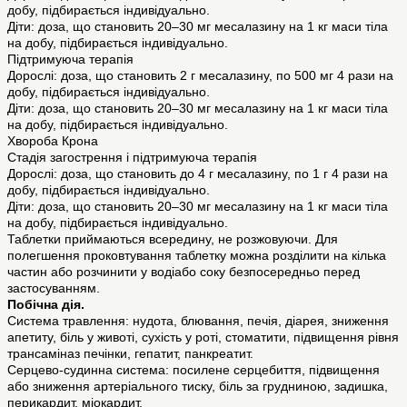
добу, підбирається індивідуально.
Діти: доза, що становить 20–30 мг месалазину на 1 кг маси тіла
на добу, підбирається індивідуально.
Підтримуюча терапія
Дорослі: доза, що становить 2 г месалазину, по 500 мг 4 рази на
добу, підбирається індивідуально.
Діти: доза, що становить 20–30 мг месалазину на 1 кг маси тіла
на добу, підбирається індивідуально.
Хвороба Крона
Стадія загострення і підтримуюча терапія
Дорослі: доза, що становить до 4 г месалазину, по 1 г 4 рази на
добу, підбирається індивідуально.
Діти: доза, що становить 20–30 мг месалазину на 1 кг маси тіла
на добу, підбирається індивідуально.
Таблетки приймаються всередину, не розжовуючи. Для
полегшення проковтування таблетку можна розділити на кілька
частин або розчинити у водіабо соку безпосередньо перед
застосуванням.
Побічна дія.
Система травлення: нудота, блювання, печія, діарея, зниження
апетиту, біль у животі, сухість у роті, стоматити, підвищення рівня
трансаміназ печінки, гепатит, панкреатит.
Серцево-судинна система: посилене серцебиття, підвищення
або зниження артеріального тиску, біль за грудниною, задишка,
перикардит, міокардит.