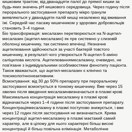
кишковим трактом, від дванадцяти палої до прямої кишки за
будь-яких значень рН кишкового середовища. Через годину після
перорального застосування препарату мікро гранули
виявляються у дванадцяти палій кишці незалежно від вживання
їжі. Середній час пасажу кишечником у здорових добровольців
становить 3–4 години.
Біо трансформація: месалазин перетворюється на N-ацетил-
месалазин (ацетил-месалазин) як пре системно у слизовій
оболонці кишечнику, так системно впечінці. Незначне
ацетилювання здійснюється за участі бактерій товстого
кишечнику, в результаті чого утворюється N-ацетил-5-аміно
саліцилова кислота. Ацетилюваннямесалазину, очевидно, не
пов’язане з індивідуальними особливостями фенотипу пацієнта.
Також вважається, що ацетил-месалазин є клінічно та
токсикологічнонеактивним.
Всмоктування: від 30 до 50% препарату при пероральному
застосуванні всмоктується в тонкому кишечнику. Вже через 15
хвилин після введення месалазинвизначається в плазмі крові.
Максимальна концентрація месалазину в плазмі крові
відзначається через 1–4 години після застосування препарату.
Концентраціямесалазину в плазмі поступово знижується, і вже
через 12 годин після застосування не визначається. Крива
концентрації ацетил-месалазину в плазмі маєтакий самий
характер, але в цілому для нього характерні більш високі
концентрації й більш повільна елімінація. Метаболічне