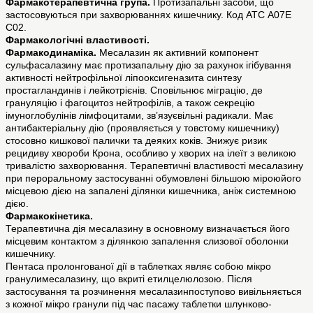
Фармакотерапевтична група.
Протизапальні засоби, що
застосовуються при захворюваннях кишечнику. Код АТС A07E
C02.
Фармакологічні властивості.
Фармакодинаміка.
Месалазин як активний компонент
сульфасалазину має протизапальну дію за рахунок ігібування
активності нейтрофільної ліпооксигеназита синтезу
простагландинів і лейкотрієнів. Сповільнює міграцію, де
грануляцію і фагоцитоз нейтрофілів, а також секрецію
імуноглобулінів лімфоцитами, зв’язуєвільні радикали. Має
антибактеріальну дію (проявляється у товстому кишечнику)
стосовно кишкової палички та деяких коків. Знижує ризик
рецидиву хвороби Крона, особливо у хворих на ілеїт з великою
тривалістю захворювання. Терапевтичні властивості месалазину
при пероральному застосуванні обумовлені більшою міроюйого
місцевою дією на запалені ділянки кишечника, аніж системною
дією.
Фармакокінетика.
Терапевтична дія месалазину в основному визначається його
місцевим контактом з ділянкою запалення слизової оболонки
кишечнику.
Пентаса пролонгованої дії в таблетках являє собою мікро
гранулимесалазину, що вкриті етилцелюлозою. Після
застосування та розчинення месалазинпоступово вивільняється
з кожної мікро гранули під час пасажу таблетки шлунково-