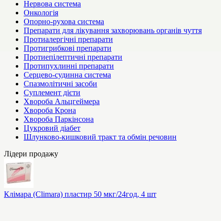
Нервова система
Онкологія
Опорно-рухова система
Препарати для лікування захворювань органів чуття
Протиалергічні препарати
Протигрибкові препарати
Протиепілептичні препарати
Протипухлинні препарати
Серцево-судинна система
Спазмолітичні засоби
Суплемент дієти
Хвороба Альцгеймера
Хвороба Крона
Хвороба Паркінсона
Цукровий діабет
Шлунково-кишковий тракт та обмін речовин
Лідери продажу
Клімара (Climara) пластир 50 мкг/24год, 4 шт