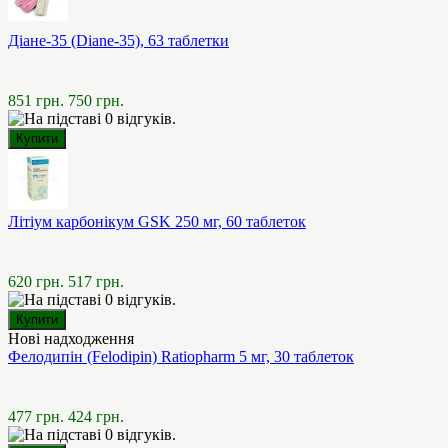
Діане-35 (Diane-35), 63 таблетки
851 грн.
750 грн.
Літіум карбонікум GSK 250 мг, 60 таблеток
620 грн.
517 грн.
Нові надходження
Фелодипін (Felodipin) Ratiopharm 5 мг, 30 таблеток
477 грн.
424 грн.