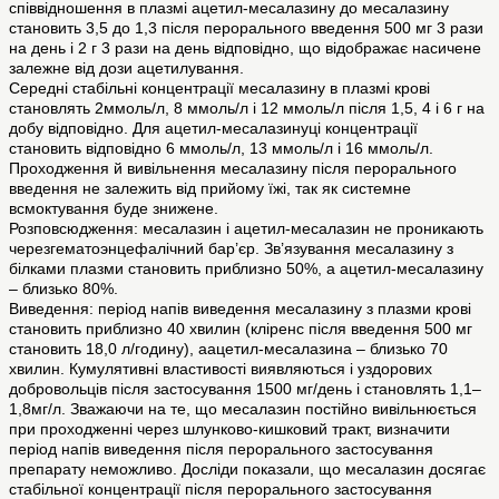
співвідношення в плазмі ацетил-месалазину до месалазину
становить 3,5 до 1,3 після перорального введення 500 мг 3 рази
на день і 2 г 3 рази на день відповідно, що відображає насичене
залежне від дози ацетилування.
Середні стабільні концентрації месалазину в плазмі крові
становлять 2ммоль/л, 8 ммоль/л і 12 ммоль/л після 1,5, 4 і 6 г на
добу відповідно. Для ацетил-месалазинуці концентрації
становить відповідно 6 ммоль/л, 13 ммоль/л і 16 ммоль/л.
Проходження й вивільнення месалазину після перорального
введення не залежить від прийому їжі, так як системне
всмоктування буде знижене.
Розповсюдження: месалазин і ацетил-месалазин не проникають
черезгематоэнцефалічний бар’єр. Зв’язування месалазину з
білками плазми становить приблизно 50%, а ацетил-месалазину
– близько 80%.
Виведення: період напів виведення месалазину з плазми крові
становить приблизно 40 хвилин (кліренс після введення 500 мг
становить 18,0 л/годину), аацетил-месалазина – близько 70
хвилин. Кумулятивні властивості виявляються і уздорових
добровольців після застосування 1500 мг/день і становлять 1,1–
1,8мг/л. Зважаючи на те, що месалазин постійно вивільнюється
при проходженні через шлунково-кишковий тракт, визначити
період напів виведення після перорального застосування
препарату неможливо. Досліди показали, що месалазин досягає
стабільної концентрації після перорального застосування